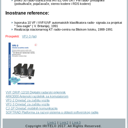
preko 30 radio-stanica ima IRITEL-ove UKT FM radio- predajnike
(pobuđivače, pojačavače, stereo kodere i RDS kodere)
Inostrane reference:
Isporuka 10 VF i VVF/UVF automatskih klasifikatora radio- signala za projekat
" Sea eagle" ( V. Britanija), 1991
Realizacija stacionarnog KT radio-centra na Bliskom Istoku, 1988-1991
Prospekti:
VPJ-3 (lat)
VVF DR/P-12/18 Digitalni radarski prijemnik
ARK3000 Antenski razdelnik sa komutatorom
VPJ-2 Ometač za zaštitu vozila
VPJ-3 Ometač za zaštitu vozila
CJ-1P Ometač mobilnih komunikacija
SOFTRAD Platforma za razvoj sistema u oblasti softverskog radija
Link1
|
Link2
|
Link3
Copyright IRITEL© 2017. All Rights Reserved.