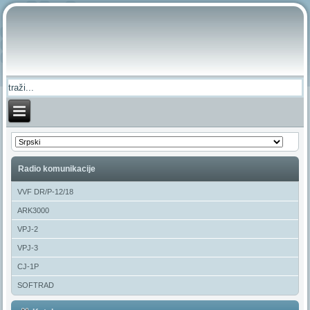
Radio komunikacije
VVF DR/P-12/18
ARK3000
VPJ-2
VPJ-3
CJ-1P
SOFTRAD