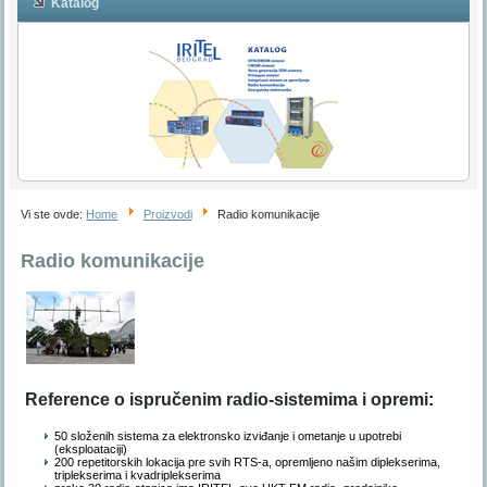
Katalog
Vi ste ovde:
Home
Proizvodi
Radio komunikacije
Radio komunikacije
Reference o ispručenim radio-sistemima i opremi
:
50 složenih sistema za elektronsko izviđanje i ometanje u upotrebi
(eksploataciji)
200 repetitorskih lokacija pre svih RTS-a, opremljeno našim diplekserima,
triplekserima i kvadriplekserima