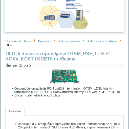
Vi ste ovde:
Home
Proizvodi
Sistemi prenosa
Sistemi za upravljanje
OLC
OLC Jedinica za upravljanje OTSM, PSH, LTH-E1,
KGXV, KGET i KGET8 uređajima
Štampa
|
El. pošta
Omogućuje upravljanje PDH optičkim terminalom OTSM, xDSL linijskim
terminalima (PSH, LTH-E1) i konvertorima interfejsa (KGXV, KGET, KGET8)
Eksterni telemetrijski ulazi i izlazi
Primena
Jedinica OLC omogućava upravljanje bilo kojom kombinacijom do 4, 18 ili
20 optičkih terminala OTSM (prenos 4x2 Mbit/s), linijskih terminala LTH-