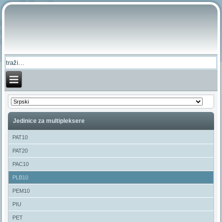
Jedinice za multipleksere
PAT10
PAT20
PAC10
PLB10
PEM10
PIU
PET