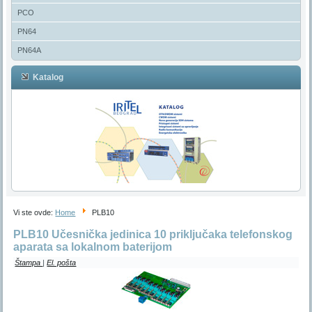
PCO
PN64
PN64A
Katalog
Vi ste ovde:
Home
PLB10
PLB10 Učesnička jedinica 10 priključaka telefonskog
aparata sa lokalnom baterijom
Štampa
|
El. pošta